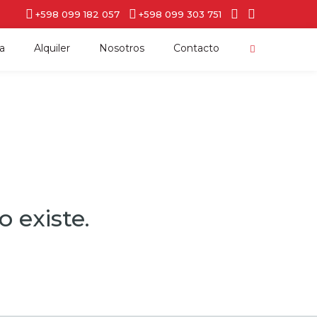
+598 099 182 057
+598 099 303 751
a
Alquiler
Nosotros
Contacto
 existe.