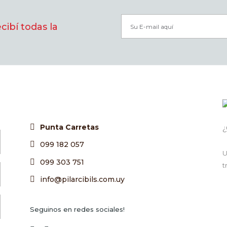
ibí todas la
Punta Carretas
¿
099 182 057
U
099 303 751
t
info@pilarcibils.com.uy
Seguinos en redes sociales!